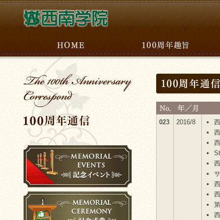
023
2016/8
S