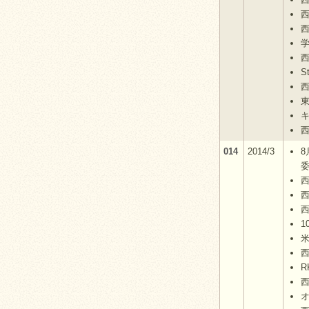
西
S
014
2014/3
8
オ