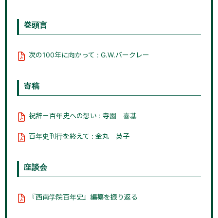
巻頭言
次の100年に向かって : G.W.バークレー
寄稿
祝辞－百年史への想い : 寺園 喜基
百年史刊行を終えて : 金丸 英子
座談会
『西南学院百年史』編纂を振り返る