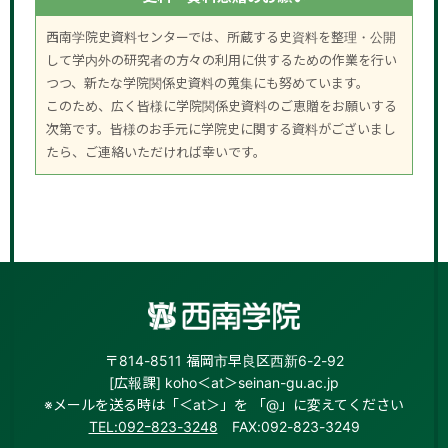
西南学院史資料センターでは、所蔵する史資料を整理・公開
して学内外の研究者の方々の利用に供するための作業を行い
つつ、新たな学院関係史資料の蒐集にも努めています。
このため、広く皆様に学院関係史資料のご恵贈をお願いする
次第です。皆様のお手元に学院史に関する資料がございまし
たら、ご連絡いただければ幸いです。
〒814-8511 福岡市早良区西新6-2-92
[広報課] koho＜at＞seinan-gu.ac.jp
※メールを送る時は「＜at＞」を 「@」に変えてください
TEL:092ｰ823-3248
FAX:092-823-3249